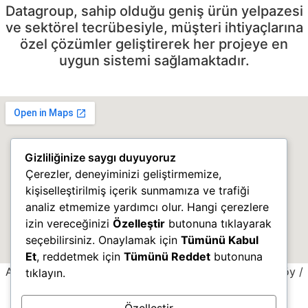
Datagroup, sahip olduğu geniş ürün yelpazesi
ve sektörel tecrübesiyle, müşteri ihtiyaçlarına
özel çözümler geliştirerek her projeye en
uygun sistemi sağlamaktadır.
Gizliliğinize saygı duyuyoruz
Çerezler, deneyiminizi geliştirmemize,
kişiselleştirilmiş içerik sunmamıza ve trafiği
analiz etmemize yardımcı olur. Hangi çerezlere
izin vereceğinizi
Özelleştir
butonuna tıklayarak
seçebilirsiniz. Onaylamak için
Tümünü Kabul
Et
, reddetmek için
Tümünü Reddet
butonuna
Adres: Mimar Sinan Mah. Bosna Cad. No:5/A Çekmeköy /
tıklayın.
İstanbul