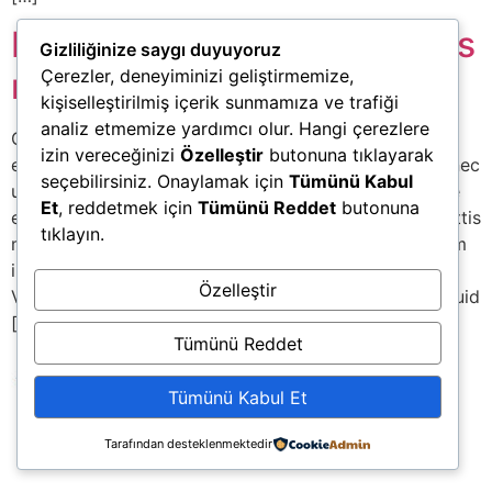
Etiam laoreet sem eget eros
Gizliliğinize saygı duyuyoruz
Çerezler, deneyiminizi geliştirmemize,
rhoncus
kişiselleştirilmiş içerik sunmamıza ve trafiği
analiz etmemize yardımcı olur. Hangi çerezlere
Quisque elementum nibh at dolor pellentesque, a
izin vereceğinizi
Özelleştir
butonuna tıklayarak
eleifend libero pharetra. Mauris neque felis, volutpat nec
seçebilirsiniz. Onaylamak için
Tümünü Kabul
ullamcorper eget, sagittis vel enim. Nam sit amet ante
Et
, reddetmek için
Tümünü Reddet
butonuna
egestas, gravida tellus vitae, semper eros. Nullam mattis
tıklayın.
mi at metus egestas, in porttitor lectus sodales. Lorem
ipsum dolor sit amet, consectetur adipisicing elit.
Özelleştir
Voluptate laborum vero voluptatum. Lorem quasi aliquid
[…]
Tümünü Reddet
Tümünü Kabul Et
Tarafından desteklenmektedir
Tüm hakları saklıdır