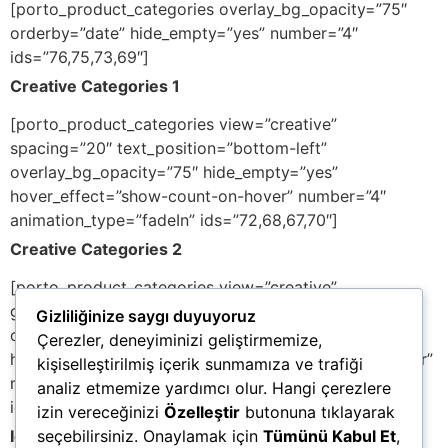
[porto_product_categories overlay_bg_opacity=”75″
orderby=”date” hide_empty=”yes” number=”4″
ids=”76,75,73,69″]
Creative Categories 1
[porto_product_categories view=”creative”
spacing=”20″ text_position=”bottom-left”
overlay_bg_opacity=”75″ hide_empty=”yes”
hover_effect=”show-count-on-hover” number=”4″
animation_type=”fadeIn” ids=”72,68,67,70″]
Creative Categories 2
[porto_product_categories view=”creative”
grid_layout=”2″ text_position=”bottom-left”
Gizliliğinize saygı duyuyoruz
overlay_bg_opacity=”25″ orderby=”date”
Çerezler, deneyiminizi geliştirmemize,
hide_empty=”yes” hover_effect=”show-count-on-hover”
kişiselleştirilmiş içerik sunmamıza ve trafiği
number=”5″ animation_type=”fadeIn”
analiz etmemize yardımcı olur. Hangi çerezlere
ids=”72,68,67,71,70″]
izin vereceğinizi
Özelleştir
butonuna tıklayarak
Icon Categories
seçebilirsiniz. Onaylamak için
Tümünü Kabul Et
,